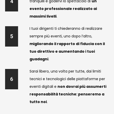
4
tranquilli e godervi lo spettacolo di
un
evento professionale realizzato ai
massimi livelli
.
I tuoi dirigenti ti chiederanno di realizzare
5
sempre più eventi, uno dopo l’altro,
migliorando
il rapporto di fiducia con il
tuo direttivo e
aumentando i tuoi
guadagni
.
Sarai libero, una volta per tutte, dai limiti
6
tecnici e tecnologici delle piattaforme per
eventi digitali e
non dovrai più assumerti
responsabilità tecniche: penseremo a
tutto noi
.