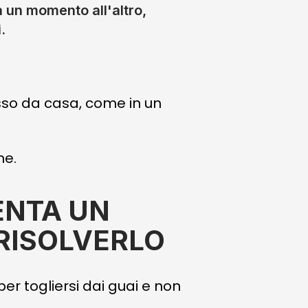
a un momento all'altro,
.
sso da casa, come in un
ne.
ENTA UN
RISOLVERLO
er togliersi dai guai e non