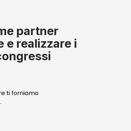
e partner
e realizzare i
 congressi
re ti forniamo
.