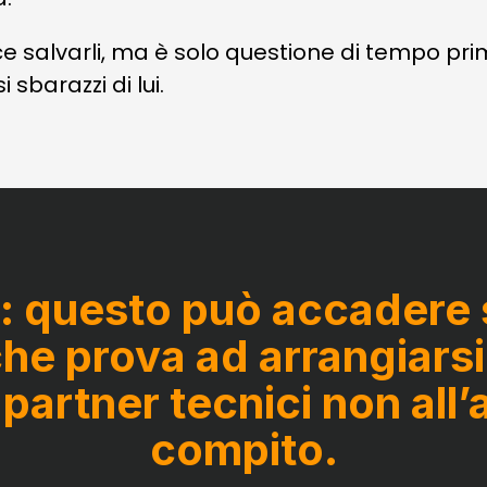
e salvarli, ma è solo questione di tempo pri
 sbarazzi di lui.
questo può accadere s
 che prova ad arrangiarsi
 partner tecnici non all’
compito.