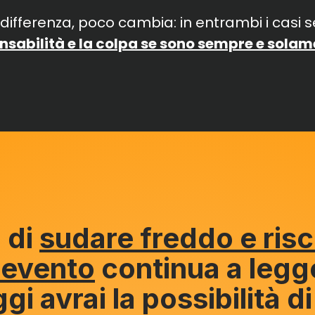
a differenza, poco cambia: in entrambi i casi se
nsabilità e la colpa se sono sempre e solam
 di
sudare freddo e risc
 evento
continua a legg
gi avrai la possibilità d