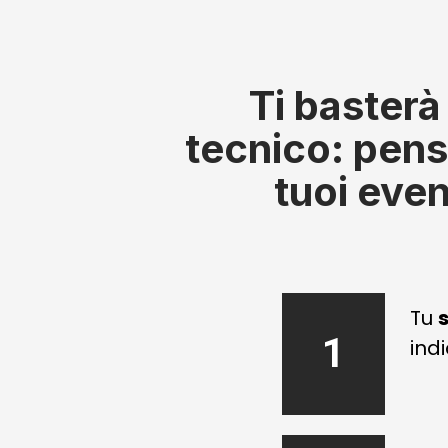
Ti baster
tecnico: pens
tuoi even
Tu
s
1
indi