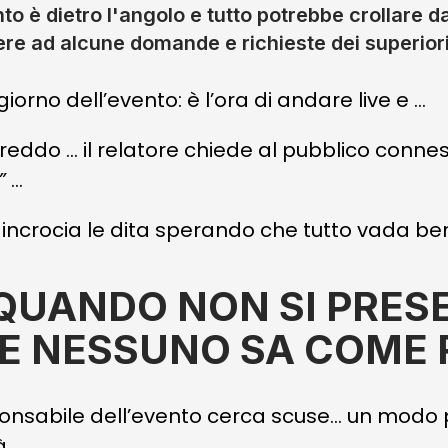
to è dietro l'angolo e tutto potrebbe crollare d
re ad alcune domande e richieste dei superiori
giorno dell’evento: è l’ora di andare live e …
 freddo …
il relatore chiede al pubblico conne
”
…
 incrocia le dita sperando che tutto vada be
 QUANDO NON SI PRES
E NESSUNO SA COME 
sponsabile dell’evento cerca scuse… un modo p
à.