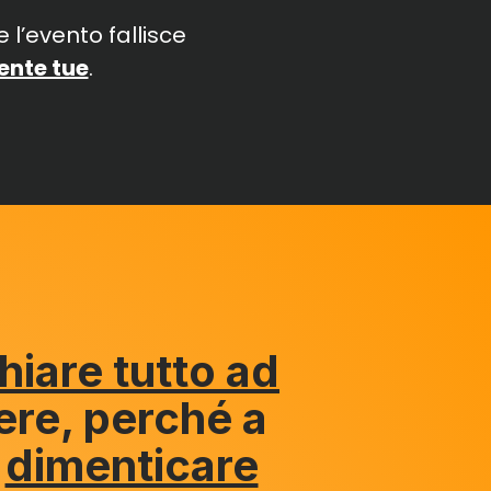
 l’evento fallisce
ente tue
.
hiare tutto ad
ere, perché a
i
dimenticare