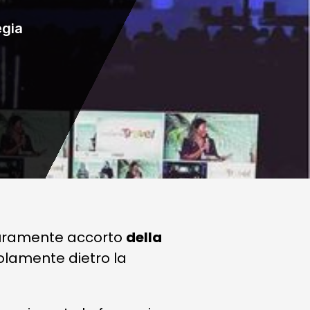
egia
icuramente accorto
della
lamente dietro la