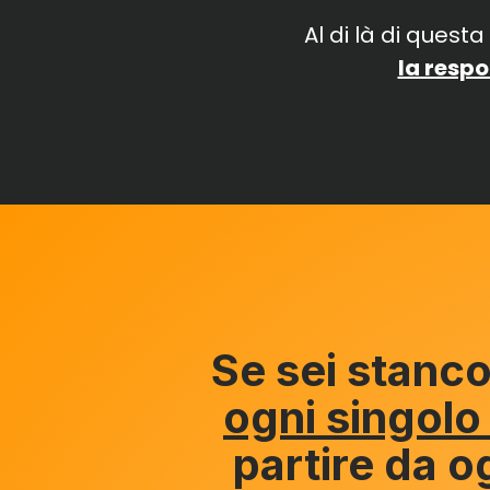
Al di là di quest
la respo
Se sei stanco
ogni singolo
partire da og