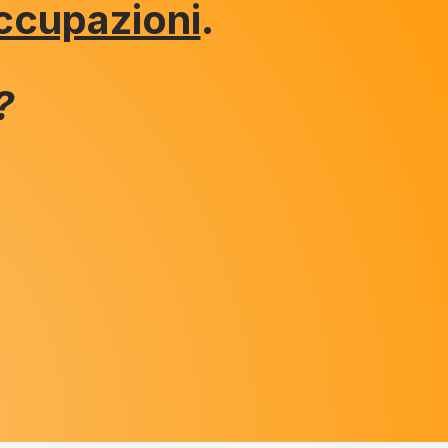
occupazioni
.
?