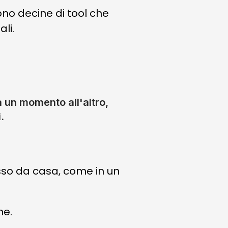
ono decine di tool che
li.
a un momento all'altro,
.
sso da casa, come in un
ne.