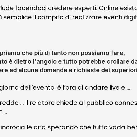
illude facendoci credere esperti. Online esist
 semplice il compito di realizzare eventi digita
priamo che più di tanto non possiamo fare,
to è dietro l'angolo e tutto potrebbe crollare d
re ad alcune domande e richieste dei superiori
giorno dell’evento: è l’ora di andare live e …
 freddo …
il relatore chiede al pubblico conne
”
…
 incrocia le dita sperando che tutto vada be