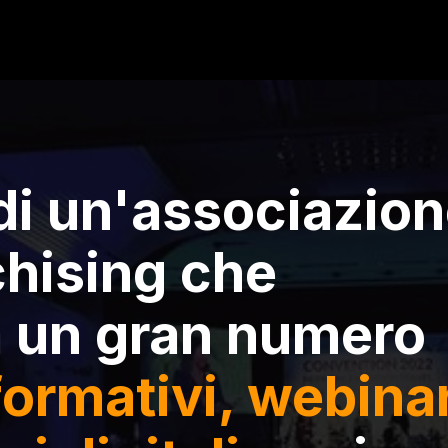
 di un'associazio
chising che
 un gran numero
formativi, webina