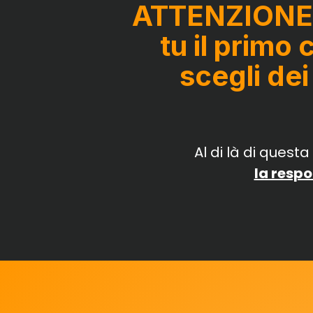
ATTENZIONE: 
tu il primo
scegli dei
Al di là di quest
la respo