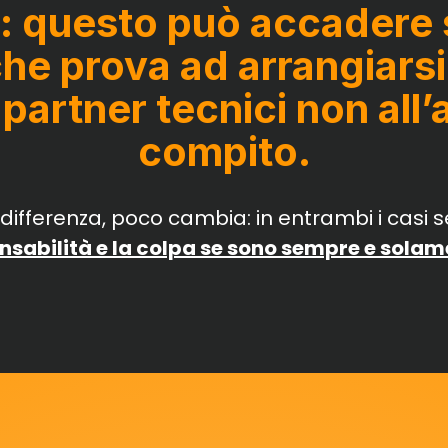
questo può accadere s
 che prova ad arrangiarsi
 partner tecnici non all’
compito.
a differenza, poco cambia: in entrambi i casi se
nsabilità e la colpa se sono sempre e solam