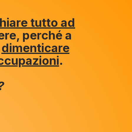
hiare tutto ad
ere, perché a
i
dimenticare
occupazioni
.
?